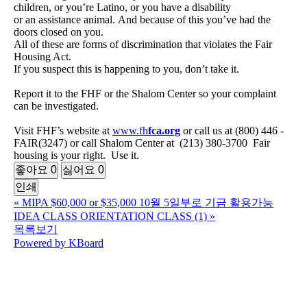
children, or you’re Latino, or you have a disability
or an assistance animal. And because of this you’ve had the
doors closed on you.
All of these are forms of discrimination that violates the Fair
Housing Act.
If you suspect this is happening to you, don’t take it.
Report it to the FHF or the Shalom Center so your complaint
can be investigated.
Visit FHF’s website at
www.fh
fca.org
or call us at (800) 446 -
FAIR(3247) or call Shalom Center at (213) 380-3700 Fair
housing is your right. Use it.
좋아요
0
싫어요
0
인쇄
«
MIPA $60,000 or $35,000 10월 5일부로 기금 활용가능
IDEA CLASS ORIENTATION CLASS (1)
»
목록보기
Powered by KBoard